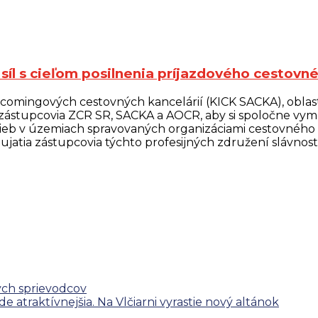
síl s cieľom posilnenia príjazdového cestovné
ncomingových cestovných kancelárií (KICK SACKA), obla
 zástupcovia ZCR SR, SACKA a AOCR, aby si spoločne vym
žieb v územiach spravovaných organizáciami cestovného
ujatia zástupcovia týchto profesijných združení slávno
ych sprievodcov
 atraktívnejšia. Na Vlčiarni vyrastie nový altánok