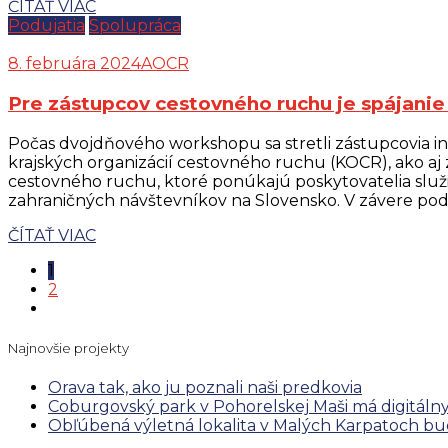
ČÍTAŤ VIAC
Podujatia
Spolupráca
8. februára 2024
AOCR
Pre zástupcov cestovného ruchu je spájanie 
Počas dvojdňového workshopu sa stretli zástupcovia i
krajských organizácií cestovného ruchu (KOCR), ako aj
cestovného ruchu, ktoré ponúkajú poskytovatelia slu
zahraničných návštevníkov na Slovensko. V závere pod
ČÍTAŤ VIAC
1
2
Najnovšie projekty
Orava tak, ako ju poznali naši predkovia
Coburgovský park v Pohorelskej Maši má digitáln
Obľúbená výletná lokalita v Malých Karpatoch bude