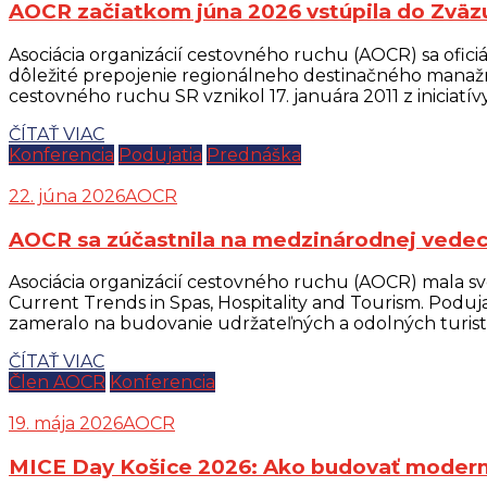
AOCR začiatkom júna 2026 vstúpila do Zväz
Asociácia organizácií cestovného ruchu (AOCR) sa ofi
dôležité prepojenie regionálneho destinačného manaž
cestovného ruchu SR vznikol 17. januára 2011 z iniciat
ČÍTAŤ VIAC
Konferencia
Podujatia
Prednáška
22. júna 2026
AOCR
AOCR sa zúčastnila na medzinárodnej vedec
Asociácia organizácií cestovného ruchu (AOCR) mala sv
Current Trends in Spas, Hospitality and Tourism. Podujat
zameralo na budovanie udržateľných a odolných turisti
ČÍTAŤ VIAC
Člen AOCR
Konferencia
19. mája 2026
AOCR
MICE Day Košice 2026: Ako budovať modern