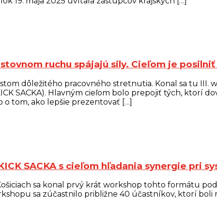
k 19. mája 2025 uvítala zástupcov krajských […]
stovnom ruchu spájajú sily. Cieľom je posilniť
stom dôležitého pracovného stretnutia. Konal sa tu III
ICK SACKA). Hlavným cieľom bolo prepojiť tých, ktorí dov
o o tom, ako lepšie prezentovať […]
KICK SACKA s cieľom hľadania synergie pri sy
šiciach sa konal prvý krát workshop tohto formátu po
kshopu sa zúčastnilo približne 40 účastníkov, ktorí bol