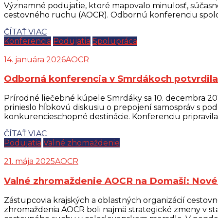
Významné podujatie, ktoré mapovalo minulosť, súčasnosť
cestovného ruchu (AOCR). Odbornú konferenciu spoločn
ČÍTAŤ VIAC
Konferencia
Podujatia
Spolupráca
14. januára 2026
AOCR
Odborná konferencia v Smrdákoch potvrdila
Prírodné liečebné kúpele Smrdáky sa 10. decembra 2025
prinieslo hĺbkovú diskusiu o prepojení samospráv s po
konkurencieschopné destinácie. Konferenciu pripravila
ČÍTAŤ VIAC
Podujatia
Valné zhomaždenie
21. mája 2025
AOCR
Valné zhromaždenie AOCR na Domaši: Nové v
Zástupcovia krajských a oblastných organizácií cestov
zhromaždenia AOCR boli najmä strategické zmeny v stan