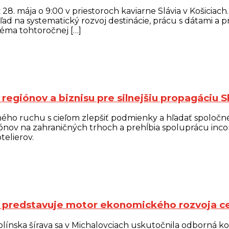
. mája o 9:00 v priestoroch kaviarne Slávia v Košiciach.
hľad na systematický rozvoj destinácie, prácu s dátami a 
téma tohtoročnej […]
regiónov a biznisu pre silnejšiu propagáciu 
ného ruchu s cieľom zlepšiť podmienky a hľadať spoločné
nov na zahraničných trhoch a prehĺbia spoluprácu incom
elierov.
va predstavuje motor ekonomického rozvoja c
mplínska šírava sa v Michalovciach uskutočnila odborná ko