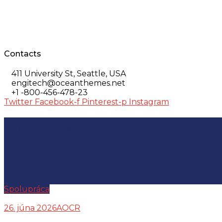
Contacts
411 University St, Seattle, USA
engitech@oceanthemes.net
+1 -800-456-478-23
Twitter
Facebook-f
Pinterest-p
Instagram
Podujatia
Spolupráca
26. júna 2026
AOCR