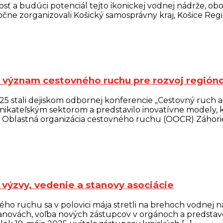
 a budúci potenciál tejto ikonickej vodnej nádrže, oboh
e zorganizovali Košický samosprávny kraj, Košice Regi
 význam cestovného ruchu pre rozvoj región
 stali dejiskom odbornej konferencie „Cestovný ruch ak
dnikateľským sektorom a predstavilo inovatívne modely, 
 Oblastná organizácia cestovného ruchu (OOCR) Záhorie 
ýzvy, vedenie a stanovy asociácie
ného ruchu sa v polovici mája stretli na brehoch vodne
ovách, voľba nových zástupcov v orgánoch a predstaveni