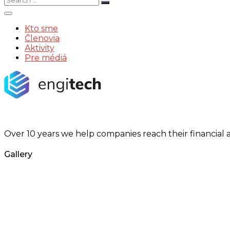
for:
Kto sme
Členovia
Aktivity
Pre médiá
Over 10 years we help companies reach their financial 
Gallery