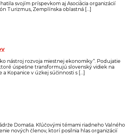
atila svojím príspevkom aj Asociácia organizácií
ón Turizmus, Zemplínska oblastná […]
ov
o nástroj rozvoja miestnej ekonomiky“. Podujatie
ktoré úspešne transformujú slovenský vidiek na
a Kopanice v úzkej súčinnosti s […]
j nádrže Domaša. Kľúčovými témami riadneho Valného
e nových členov, ktorí posilnia hlas organizácií