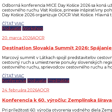
Odborná konferencia MICE Day Košice 2026 sa koná už 28
cestovného ruchu Visit Košice, prinesie inšpiratívny po
Day Košice 2026 organizuje OOCR Visit Košice. Hlavná 
ČÍTAŤ VIAC
Podujatia
Workshop
20. marca 2026
AOCR
Destination Slovakia Summit 2026: Spájanie 
Marcový summit v Látkach spojil predstaviteľov cestov
cestovný ruch a umiestnenie ponuky slovenských regió
cestovného ruchu, sprievodcov cestovného ruchu a hot
ČÍTAŤ VIAC
Konferencia
Podujatia
Prednáška
24. februára 2026
AOCR
Konferencia k 60. výročiu: Zemplínska šíra
Pri príležitosti 60. výročia otvorenia vodného diela Ze