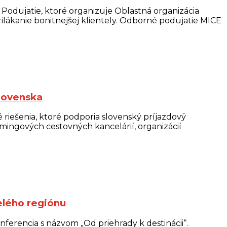
 Podujatie, ktoré organizuje Oblastná organizácia
prilákanie bonitnejšej klientely. Odborné podujatie MICE
Slovenska
 riešenia, ktoré podporia slovenský príjazdový
ingových cestovných kancelárií, organizácií
elého regiónu
nferencia s názvom „Od priehrady k destinácii“.