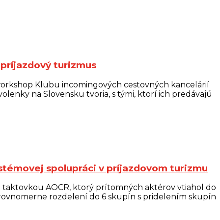
 príjazdový turizmus
. workshop Klubu incomingových cestovných kancelárií
olenky na Slovensku tvoria, s tými, ktorí ich predávajú
stémovej spolupráci v príjazdovom turizmu
d taktovkou AOCR, ktorý prítomných aktérov vtiahol do
i rovnomerne rozdelení do 6 skupín s pridelením skupín