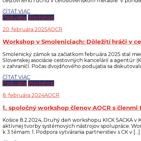
cestovného ruchu v celoslovenskom meradle. V pondelo
ČÍTAŤ VIAC
Podujatia
Workshop
20. februára 2025
AOCR
Workshop v Smoleniciach: Dôležití hráči v ce
Smolenický zámok sa začiatkom februára 2025 stal mie
Slovenskej asociácie cestovných kancelárií a agentúr (K
v zahraničí. Počas dvojdňového podujatia sa diskutoval
ČÍTAŤ VIAC
Podujatia
Workshop
8. februára 2024
AOCR
1. spoločný workshop členov AOCR s členmi 
Košice 8.2.2024, Druhý deň workshopu KICK SACKA v Ko
aktívnej tvorby systémových nástrojov spolupráce. Wor
k 3 témam: 1. Podpora vytvárania partnerstiev s CK v […]