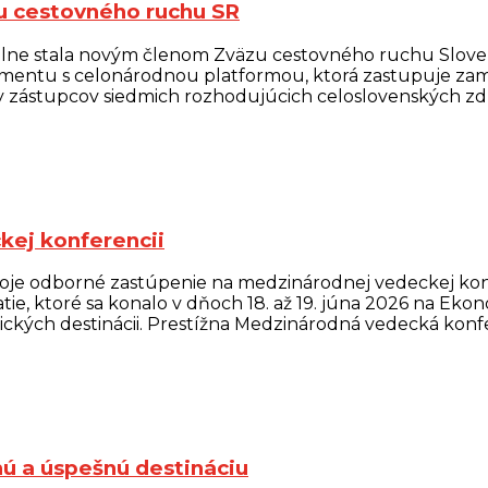
u cestovného ruchu SR
ciálne stala novým členom Zväzu cestovného ruchu Slove
mentu s celonárodnou platformou, ktorá zastupuje zame
ívy zástupcov siedmich rozhodujúcich celoslovenských zdr
kej konferencii
oje odborné zastúpenie na medzinárodnej vedeckej konfe
ie, ktoré sa konalo v dňoch 18. až 19. júna 2026 na Ekono
ckých destinácii. Prestížna Medzinárodná vedecká konfe
ú a úspešnú destináciu