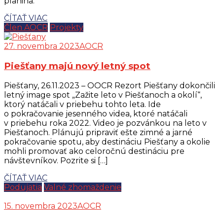
planina.
ČÍTAŤ VIAC
Člen AOCR
Projekty
27. novembra 2023
AOCR
Piešťany majú nový letný spot
Piešťany, 26.11.2023 – OOCR Rezort Piešťany dokončili
letný image spot „Zažite leto v Piešťanoch a okolí“,
ktorý natáčali v priebehu tohto leta. Ide
o pokračovanie jesenného videa, ktoré natáčali
v priebehu roka 2022. Video je pozvánkou na leto v
Piešťanoch. Plánujú pripraviť ešte zimné a jarné
pokračovanie spotu, aby destináciu Piešťany a okolie
mohli promovať ako celoročnú destináciu pre
návštevníkov. Pozrite si […]
ČÍTAŤ VIAC
Podujatia
Valné zhomaždenie
15. novembra 2023
AOCR