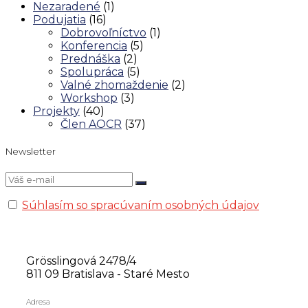
Nezaradené
(1)
Podujatia
(16)
Dobrovoľníctvo
(1)
Konferencia
(5)
Prednáška
(2)
Spolupráca
(5)
Valné zhomaždenie
(2)
Workshop
(3)
Projekty
(40)
Člen AOCR
(37)
Newsletter
Súhlasím so spracúvaním osobných údajov
Grösslingová 2478/4
811 09 Bratislava - Staré Mesto
Adresa