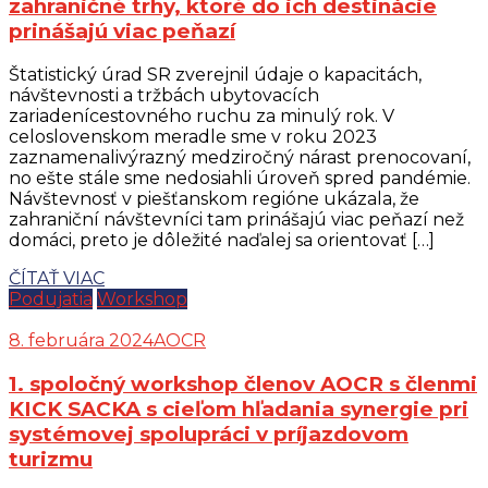
zahraničné trhy, ktoré do ich destinácie
prinášajú viac peňazí
Štatistický úrad SR zverejnil údaje o kapacitách,
návštevnosti a tržbách ubytovacích
zariadenícestovného ruchu za minulý rok. V
celoslovenskom meradle sme v roku 2023
zaznamenalivýrazný medziročný nárast prenocovaní,
no ešte stále sme nedosiahli úroveň spred pandémie.
Návštevnosť v piešťanskom regióne ukázala, že
zahraniční návštevníci tam prinášajú viac peňazí než
domáci, preto je dôležité naďalej sa orientovať […]
ČÍTAŤ VIAC
Podujatia
Workshop
8. februára 2024
AOCR
1. spoločný workshop členov AOCR s členmi
KICK SACKA s cieľom hľadania synergie pri
systémovej spolupráci v príjazdovom
turizmu