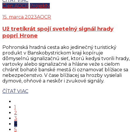
ČÍTAŤ VIAC
Člen AOCR
Projekty
15. marca 2023
AOCR
Už tretíkrát spojí svetelný signál hrady
popri Hrone
Pohronská hradná cesta ako jedinečný turistický
produkt v Banskobystrickom kraji kopíruje
dômyselnú signalizačnú sieť, ktorú kedysi tvorili hrady,
vartovky alebo signalizačné a hlásne veže s cieľom
chrániť bohaté banské mestá či oznamovať blížiace sa
nebezpečenstvo. V čase blížiacej sa hrozby vysielali
dymové, ohňové a neskôr i zvukové signály.
ČÍTAŤ VIAC
1
2
3
4
5