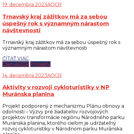
19. decembra 2023
AOCR
Trnavský kraj zážitkov má za sebou
úspešný rok s významným nárastom
návštevnosti
Trnavský kraj zážitkov má za sebou úspešný rok s
významným nárastom návštevnosti
ČÍTAŤ VIAC
Člen AOCR
Projekty
14. decembra 2023
AOCR
Aktivity v rozvoji cykloturistiky v NP
Muránska planina
Projekt podporený z mechanizmu Plánu obnovy a
odolnosti – Výzvy pre žiadateľov rozvojových
projektov transformácie regiónu Národného parku
Muránska planina, ktorého cieľom je udržateľný
rozvoj cykloturistiky v Národnom parku Muránska