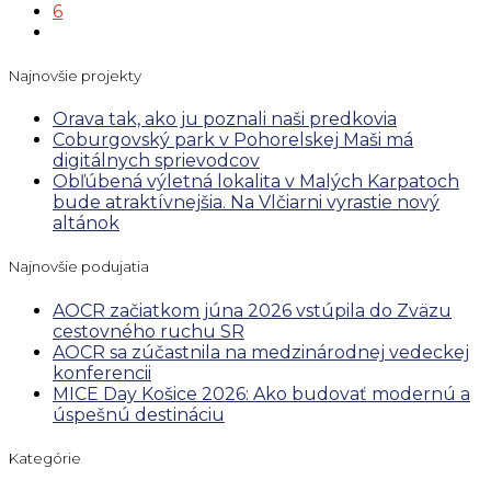
6
Najnovšie projekty
Orava tak, ako ju poznali naši predkovia
Coburgovský park v Pohorelskej Maši má
digitálnych sprievodcov
Obľúbená výletná lokalita v Malých Karpatoch
bude atraktívnejšia. Na Vlčiarni vyrastie nový
altánok
Najnovšie podujatia
AOCR začiatkom júna 2026 vstúpila do Zväzu
cestovného ruchu SR
AOCR sa zúčastnila na medzinárodnej vedeckej
konferencii
MICE Day Košice 2026: Ako budovať modernú a
úspešnú destináciu
Kategórie