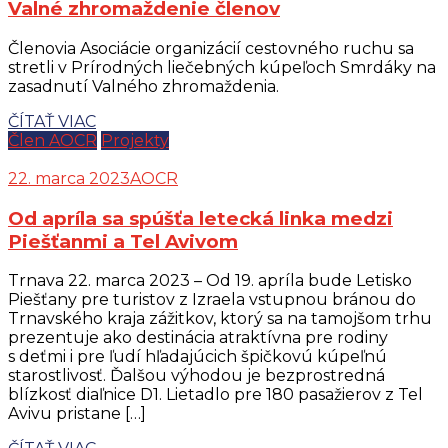
Valné zhromaždenie členov
Členovia Asociácie organizácií cestovného ruchu sa
stretli v Prírodných liečebných kúpeľoch Smrdáky na
zasadnutí Valného zhromaždenia.
ČÍTAŤ VIAC
Člen AOCR
Projekty
22. marca 2023
AOCR
Od apríla sa spúšťa letecká linka medzi
Piešťanmi a Tel Avivom
Trnava 22. marca 2023 – Od 19. apríla bude Letisko
Piešťany pre turistov z Izraela vstupnou bránou do
Trnavského kraja zážitkov, ktorý sa na tamojšom trhu
prezentuje ako destinácia atraktívna pre rodiny
s deťmi i pre ľudí hľadajúcich špičkovú kúpeľnú
starostlivosť. Ďalšou výhodou je bezprostredná
blízkosť diaľnice D1. Lietadlo pre 180 pasažierov z Tel
Avivu pristane […]