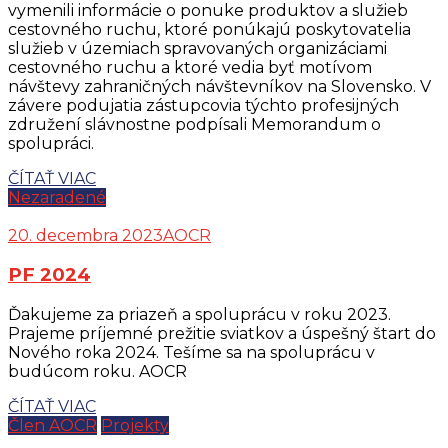
vymenili informácie o ponuke produktov a služieb
cestovného ruchu, ktoré ponúkajú poskytovatelia
služieb v územiach spravovaných organizáciami
cestovného ruchu a ktoré vedia byť motívom
návštevy zahraničných návštevníkov na Slovensko. V
závere podujatia zástupcovia týchto profesijných
združení slávnostne podpísali Memorandum o
spolupráci.
ČÍTAŤ VIAC
Nezaradené
20. decembra 2023
AOCR
PF 2024
Ďakujeme za priazeň a spoluprácu v roku 2023.
Prajeme príjemné prežitie sviatkov a úspešný štart do
Nového roka 2024. Tešíme sa na spoluprácu v
budúcom roku. AOCR
ČÍTAŤ VIAC
Člen AOCR
Projekty