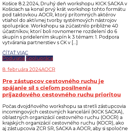
Košice 8.2.2024, Druhý deň workshopu KICK SACKA v
Košiciach sa konal prvý krát workshop tohto formátu
pod taktovkou AOCR, ktorý prítomných aktérov
vtiahol do aktívnej tvorby systémových nástrojov
spolupráce. Workshopu sa zúčastnilo približne 40
účastníkov, ktorí boli rovnomerne rozdelení do 6
skupín s pridelením skupín k 3 témam: 1. Podpora
vytvárania partnerstiev s CK v […]
ČÍTAŤ VIAC
Podujatia
Spolupráca
8. februára 2024
AOCR
Pre zástupcov cestovného ruchu je
spájanie síl s cieľom posilnenia
príjazdového cestovného ruchu prioritou
Počas dvojdňového workshopu sa stretli zástupcovia
incomingových cestovných kancelárií (KICK SACKA),
oblastných organizácií cestovného ruchu (OOCR) a
krajských organizácií cestovného ruchu (KOCR), ako
aj zástupcovia ZCR SR, SACKA a AOCR, aby si spoločne